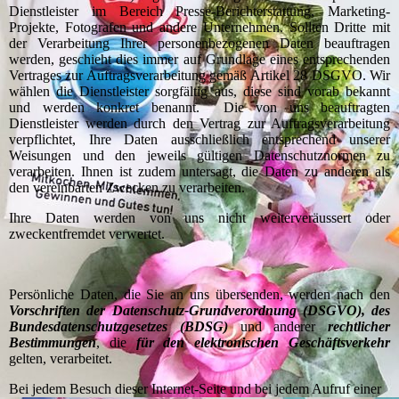
Dienstleister im Bereich Presse-Berichterstattung, Marketing-
Projekte, Fotografen und andere Unternehmen. Sollten Dritte mit
der Verarbeitung Ihrer personenbezogenen Daten beauftragen
werden, geschieht dies immer auf Grundlage eines entsprechenden
Vertrages zur Auftragsverarbeitung gemäß Artikel 28 DSGVO. Wir
wählen die Dienstleister sorgfältig aus, diese sind vorab bekannt
und werden konkret benannt. Die von uns beauftragten
Dienstleister werden durch den Vertrag zur Auftragsverarbeitung
verpflichtet, Ihre Daten ausschließlich entsprechend unserer
Weisungen und den jeweils gültigen Datenschutznormen zu
verarbeiten. Ihnen ist zudem untersagt, die Daten zu anderen als
den vereinbarten Zwecken zu verarbeiten.
Ihre Daten werden von uns nicht weiterveräussert oder
zweckentfremdet verwertet.
Persönliche Daten, die Sie an uns übersenden, werden nach den
Vorschriften der Daten­schutz-Grund­verordnung (DSGVO), des
Bundes­datenschutz­gesetzes (BDSG)
und anderer
rechtlicher
Bestimmungen
, die
für den elektronischen Geschäfts­verkehr
gelten, verarbeitet.
Bei jedem Besuch dieser Internet-Seite und bei jedem Aufruf einer