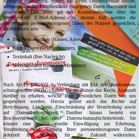
zwingend erforderlich. Sobald Sie dieses Onlineformular nutzen,
werden die in der Eingabemaske eingegeben Daten übermittelt und
gespeichert. Das selbe gilt bei Kontaktaufnahme über die
bereitgestellte E-Mail-Adresse. In diesem Fall werden die
übermittelten personenbezogenen Daten des Nutzers gespeichert,
diese können sein:
Ihre Personendaten (Namen, Adressen)
Kontaktdaten (Telefonnummern, Emailadressen)
Textinhalt (Ihre Nachricht)
Nutzungsdaten (siehe o.a. Metadaten)
Nach Art.15 DSGVO in Verbindung mit §34 des Bundes­daten­
schutz­gesetzes (BDSG) haben Sie als Nutzer das Recht, Auskunft
darüber zu erhalten, welche Ihrer persönlichen Daten von uns
gespeichert werden. Hierzu gehört auch das
Rechte auf
Berichtigung, Löschung, Einschränkung der Verarbeitung
sowie
auf Datenübertragbarkeit. Darüber hinaus besteht ein
Beschwerderecht bei einer Datenschutzaufsichtsbehörde
. Sie
können eine einmal erteilte Einwilligung zur Erhebung,
Verarbeitung und Nutzung Ihrer personen­bezogenen Daten
jederzeit mit Wirkung für die Zukunft widerrufen.