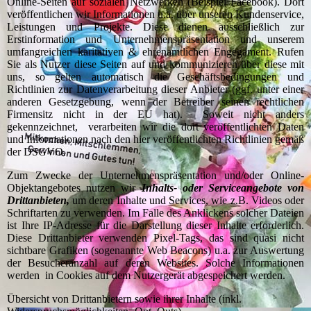
Online-Seiten auf sozialen Netzwerken (Beispiel Facebook). Dort
veröffentlichen wir Informationen u.a. über unseren Kundenservice,
Leistungen und Projekte. Diese dienen ausschließlich zur
Erstinformation und Unternehmenspräsentation und unserem
umfangreichen karitativen & ehrenamtlichen Engegament. Rufen
Sie als Nutzer diese Seiten auf und kommunizieren über diese mit
uns, so gelten automatisch die Geschäftsbedingungen und
Richtlinien zur Datenverarbeitung dieser Anbieter (ggf. unter einer
anderen Gesetzgebung, wenn der Betreiber seinen rechtlichen
Firmensitz nicht in der EU hat). Soweit nicht anders
gekennzeichnet, verarbeiten wir die dort veröffentlichten Daten
und Informationen nach den hier veröffentlichten Richtlinien gemäß
der DSGVO.
Zum Zwecke der Unternehmenspräsentation und/oder Online-
Objektangebotes nutzen wir
Inhalts- oder Serviceangebote von
Drittanbieten,
um deren Inhalte und Services, wie z.B. Videos oder
Schriftarten zu verwenden. Im Falle des Anklickens solcher Dateien
ist Ihre IP-Adresse für die Darstellung dieser Inhalte erforderlich.
Diese Drittanbieter verwenden Pixel-Tags, das sind quasi nicht
sichtbare Grafiken (sogenannte Web Beacons) u.a. zur Auswertung
der Besucheranzahl auf deren Websites. Solche Informationen
werden in Cookies auf dem Nutzergerät abgespeichert werden.
Übersicht von Drittanbietern sowie ihrer Inhalte (inkl.