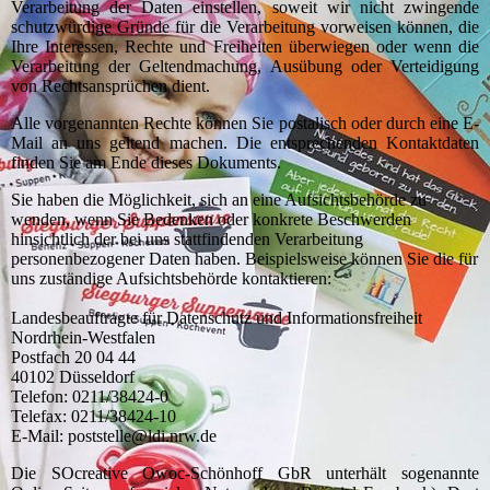
Verarbeitung der Daten einstellen, soweit wir nicht zwingende
schutzwürdige Gründe für die Verarbeitung vorweisen können, die
Ihre Interessen, Rechte und Freiheiten überwiegen oder wenn die
Verarbeitung der Geltendmachung, Ausübung oder Verteidigung
von Rechtsansprüchen dient.
Alle vorgenannten Rechte können Sie postalisch oder durch eine E-
Mail an uns geltend machen. Die entsprechenden Kontaktdaten
finden Sie am Ende dieses Dokuments.
Sie haben die Möglichkeit, sich an eine Aufsichtsbehörde zu
wenden, wenn Sie Bedenken oder konkrete Beschwerden
hinsichtlich der bei uns stattfindenden Verarbeitung
personenbezogener Daten haben. Beispielsweise können Sie die für
uns zuständige Aufsichtsbehörde kontaktieren:
Landesbeauftragte für Datenschutz und Informationsfreiheit
Nordrhein-Westfalen
Postfach 20 04 44
40102 Düsseldorf
Telefon: 0211/38424-0
Telefax: 0211/38424-10
E-Mail: poststelle@ldi.nrw.de
Die SOcreative Owoc-Schönhoff GbR unterhält sogenannte