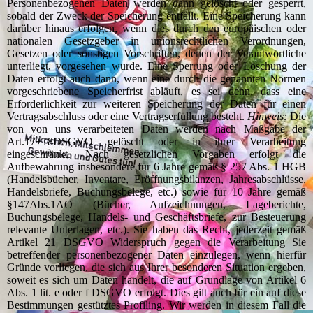
Personenbezogenen Daten werden dann gelöscht oder gesperrt,
sobald der Zweck der Speicherung entfällt. Eine Speicherung kann
darüber hinaus erfolgen, wenn dies durch den europäischen oder
nationalen Gesetzgeber in unionsrechtlichen Verordnungen,
Gesetzen oder sonstigen Vorschriften, denen der Verantwortliche
unterliegt, vorgesehen wurde. Eine Sperrung oder Löschung der
Daten erfolgt auch dann, wenn eine durch die genannten Normen
vorgeschriebene Speicherfrist abläuft, es sei denn, dass eine
Erforderlichkeit zur weiteren Speicherung der Daten für einen
Vertragsabschluss oder eine Vertragserfüllung besteht.
Hinweis:
Die
von von uns verarbeiteten Daten werden nach Maßgabe der
Art.17+18DSGVO gelöscht oder in ihrer Verarbeitung
eingeschränkt. Nach gesetzlichen Vorgaben erfolgt die
Aufbewahrung insbesondere für 6 Jahre gemäß § 257 Abs. 1 HGB
(Handelsbücher, Inventare, Eröffnungsbilanzen, Jahresabschlüsse,
Handelsbriefe, Buchungsbelege, etc.) sowie für 10 Jahre gemäß
§147Abs.1AO (Bücher, Aufzeichnungen, Lageberichte,
Buchungsbelege, Handels- und Geschäftsbriefe, zur Besteuerung
relevante Unterlagen, etc.). Sie haben das Recht, jederzeit gemäß
Artikel 21 DSGVO Widerspruch gegen die Verarbeitung Sie
betreffender personenbezogener Daten einzulegen, wenn hierfür
Gründe vorliegen, die sich aus Ihrer besonderen Situation ergeben,
soweit es sich um Daten handelt, die auf Grundlage von Artikel 6
Abs. 1 lit. e oder f DSGVO erfolgt. Dies gilt auch für ein auf diese
Bestimmungen gestütztes Profiling. Wir werden in diesem Fall die