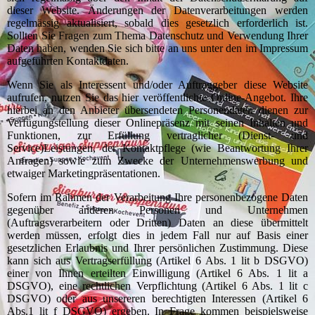
dieser Website. Änderungen der Datenverarbeitungen werden
regelmässig aktualisiert, sobald dies gesetzlich erforderlich ist.
Sollten Sie Fragen zum Thema Datenschutz und Verwendung Ihrer
Daten haben, wenden Sie sich bitte an uns unter den im Impressum
aufgeführten Kontaktdaten.
Wenn Sie als Interessent und/oder Auftraggeber diese Website
aufrufen, nutzen Sie das hier veröffentlichte Online-Angebot. Ihre
hierbei an den Anbieter übersendeten Personendaten dienen zur
Verfügungstellung dieser Onlinepräsenz mit seinen Inhalten und
Funktionen, zur Erfüllung vertraglicher (Dienst- und
Service)Leistungen, der Kontaktpflege (wie Beantwortung Ihrer
Anfragen) sowie zum Zwecke der Unternehmenswerbung und
etwaiger Marketingpräsentationen.
Sofern im Rahmen der Verarbeitung Ihre personenbezogene Daten
gegenüber anderen Personen und Unternehmen
(Auftragsverarbeitern oder Dritten) Daten an diese übermittelt
werden müssen, erfolgt dies in jedem Fall nur auf Basis einer
gesetzlichen Erlaubnis und Ihrer persönlichen Zustimmung. Diese
kann sich aus Vertragserfüllung (Artikel 6 Abs. 1 lit b DSGVO)
einer von Ihnen erteilten Einwilligung (Artikel 6 Abs. 1 lit a
DSGVO), eine rechtlichen Verpflichtung (Artikel 6 Abs. 1 lit c
DSGVO) oder aus unsereren berechtigten Interessen (Artikel 6
Abs.1 lit f DSGVO) ergeben. In Frage kommen beispielsweise