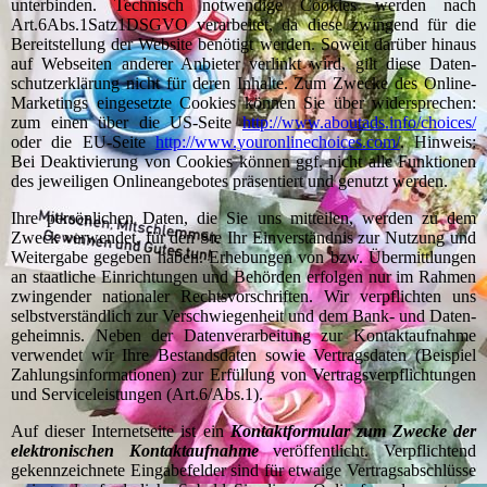
unterbinden. Technisch notwendige Cookies werden nach
Art.6Abs.1Satz1DSGVO verarbeitet, da diese zwingend für die
Bereitstellung der Website benötigt werden. Soweit darüber hinaus
auf Web­seiten anderer Anbieter verlinkt wird, gilt diese Daten­
schutz­erklärung nicht für deren Inhalte. Zum Zwecke des Online-
Marketings eingesetzte Cookies können Sie über widersprechen:
zum einen über die US-Seite
http://www.aboutads.info/choices/
oder die EU-Seite
http://www.youronlinechoices.com/
. Hinweis:
Bei Deaktivierung von Cookies können ggf. nicht alle Funktionen
des jeweiligen Onlineangebotes präsentiert und genutzt werden.
Ihre persönlichen Daten, die Sie uns mitteilen, werden zu dem
Zweck verwendet, für den Sie Ihr Einverständnis zur Nutzung und
Weitergabe gegeben haben. Erhebungen von bzw. Übermittlungen
an staatliche Einrichtungen und Behörden erfolgen nur im Rahmen
zwingender nationaler Rechts­vorschriften. Wir verpflichten uns
selbstverständlich zur Verschwiegenheit und dem Bank- und Daten­
geheimnis. Neben der Datenverarbeitung zur Kontaktaufnahme
verwendet wir Ihre Bestandsdaten sowie Vertragsdaten (Beispiel
Zahlungsinformationen) zur Erfüllung von Vertragsverpflichtungen
und Serviceleistungen (Art.6/Abs.1).
Auf dieser Internetseite ist ein
Kontaktformular zum Zwecke der
elektronischen Kontaktaufnahme
veröffentlicht. Verpflichtend
gekennzeichnete Eingabefelder sind für etwaige Vertragsabschlüsse