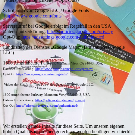
Widerspruchsmöglichkeiten=Opt. Outs)
Schriftarten von Google LLC./ Google Fonts
https://www.google.com/fonts
Serveraufruf bei Google erfolgt im Regelfall in den USA
Datenschutzerklärung:
https://policies.google.com/privacy
Opt-Out:
https://adssettings.google.com/authenticated
Landkarten des Dienstes „Google Maps“ (Drittanbieters Google
LLC)
1600 Amphitheatre Park
way, Mountain View, CA 94043, USA,
Datenschutzerklärung:
https://www.google.com/policies/privacy/
Opt-Out:
https://www.google.com/settings/ads/
Videos der Plattform “YouTube” des Drittanbieters Google LLC,
1600 Amphitheatre Parkway, Mountain View, CA 94043, USA.
Datenschutzerklärung:
https://policies.google.com/privacy/
Opt-Out:
https://adssettings.google.com/authenticated/
Wir erstellen gerade Inhalte für diese Seite. Um unseren eigenen
hohen Qualitätsansprüchen gerecht zu werden benötigen wir hierfür