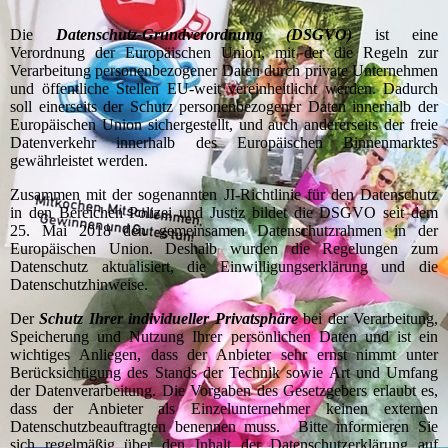
Die
Datenschutz-Grundverordnung (DSGVO)
ist eine
Verordnung der Europäischen Union, mit der die Regeln zur
Verarbeitung personenbezogener Daten durch private Unternehmen
und öffentliche Stellen EU-weit vereinheitlicht werden. Dadurch
soll einerseits der Schutz personenbezogener Daten innerhalb der
Europäischen Union sichergestellt, und auch andererseits der freie
Datenverkehr innerhalb des Europäischen Binnenmarktes
gewährleistet werden.
Zusammen mit der sogenannten JI-Richtlinie für den Datenschutz
in den Bereichen Polizei und Justiz bildet die DSGVO seit dem
25. Mai 2018 den gemeinsamen Datenschutzrahmen in der
Europäischen Union. Deshalb wurden die Regelungen zum
Datenschutz aktualisiert, die Einwilligungserklärung und die
Datenschutzhinweise.
Der
Schutz Ihrer individueller Privatsphäre
bei der Verarbeitung,
Speicherung und Nutzung Ihrer persönlichen Daten und ist ein
wichtiges Anliegen, dass der Anbieter sehr ernst nimmt unter
Berücksichtigung des Stands der Technik sowie Art und Umfang
der Datenverarbeitung. Die Vorgaben des Gesetzgebers erlaubt es,
dass der Anbieter als Einzelunternehmer keinen externen
Datenschutzbeauftragten benennen muss. Bitte informieren Sie
sich regelmäßig über den Inhalt der Datenschutzerklärung auf