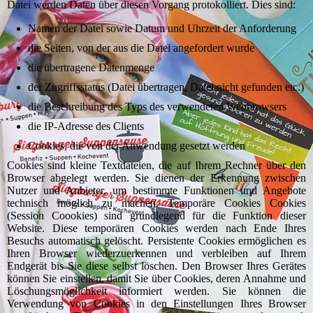
Datei werden Daten über diesen Vorgang protokolliert. Dies sind:
Namen der Datei sowie Datum und Uhrzeit der Anforderung
die Seiten, von der aus die Datei angefordert wurde
die übertragene Datenmenge
der Zugriffsstatus (Datei übertragen, Datei nicht gefunden etc.)
die Beschreibung des Typs des verwendeten Webbrowsers
die IP-Adresse des Clients
Cookies, die von der Anwendung gesetzt werden
Cookies sind kleine Textdateien, die auf Ihrem Rechner über den
Browser abgelegt werden. Sie dienen der Erkennung zwischen
Nutzer und Anbieter, um bestimmte Funktionen und Angebote
technisch möglich zu machen. Temporäre Cookies Cookies
(Session Coookies) sind grundlegend für die Funktion dieser
Website. Diese temporären Cookies werden nach Ende Ihres
Besuchs automatisch gelöscht. Persistente Cookies ermöglichen es
Ihren Browser wiederzuerkennen und verbleiben auf Ihrem
Endgerät bis Sie diese selbst löschen. Den Browser Ihres Gerätes
können Sie einstellen, damit Sie über Cookies, deren Annahme und
Löschungsmöglichkeit informiert werden. Sie können die
Verwendung von Cookies in den Einstellungen Ihres Browser